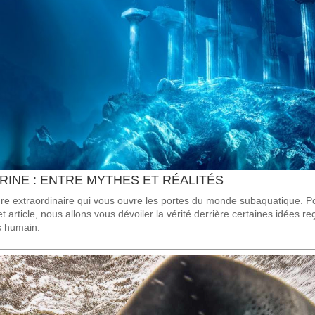
INE : ENTRE MYTHES ET RÉALITÉS
e extraordinaire qui vous ouvre les portes du monde subaquatique. Po
t article, nous allons vous dévoiler la vérité derrière certaines idées
ps humain.