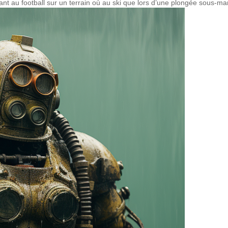
nt au football sur un terrain où au ski que lors d’une plongée sous-ma