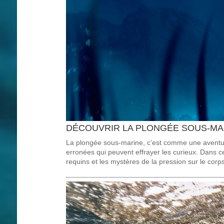
DÉCOUVRIR LA PLONGÉE SOUS-MAR
La plongée sous-marine, c’est comme une aventur
erronées qui peuvent effrayer les curieux. Dans ce
requins et les mystères de la pression sur le cor