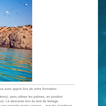
s avez appris lors de votre formation :
eins), sans utiliser les palmes, en position
ux). La descente lors du test de lestage
ste une variante moins connue… que les moniteurs