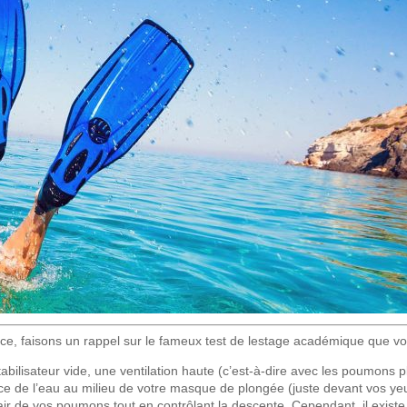
e, faisons un rappel sur le fameux test de lestage académique que vou
tabilisateur vide, une ventilation haute (c’est-à-dire avec les poumons pl
face de l’eau au milieu de votre masque de plongée (juste devant vos ye
’air de vos poumons tout en contrôlant la descente. Cependant, il exi