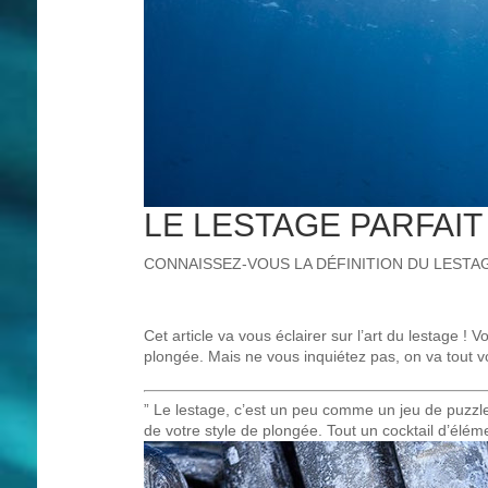
LE LESTAGE PARFAIT
CONNAISSEZ-VOUS LA DÉFINITION DU LESTAG
Cet article va vous éclairer sur l’art du lestage !
plongée. Mais ne vous inquiétez pas, on va tout v
” Le lestage, c’est un peu comme un jeu de puzzle.
de votre style de plongée. Tout un cocktail d’élé