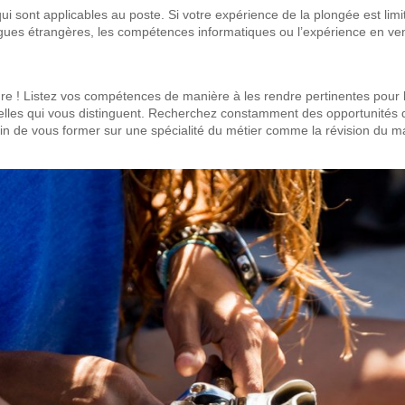
i sont applicables au poste. Si votre expérience de la plongée est li
ues étrangères, les compétences informatiques ou l’expérience en ve
e ! Listez vos compétences de manière à les rendre pertinentes pour l
elles qui vous distinguent. Recherchez constamment des opportunités 
in de vous former sur une spécialité du métier comme la révision du ma