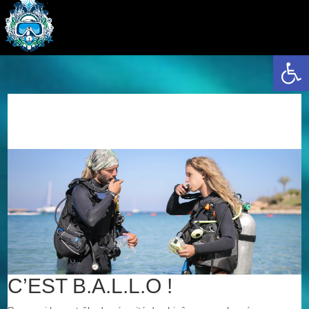
Ouvrir la 
C’EST B.A.L.L.O !