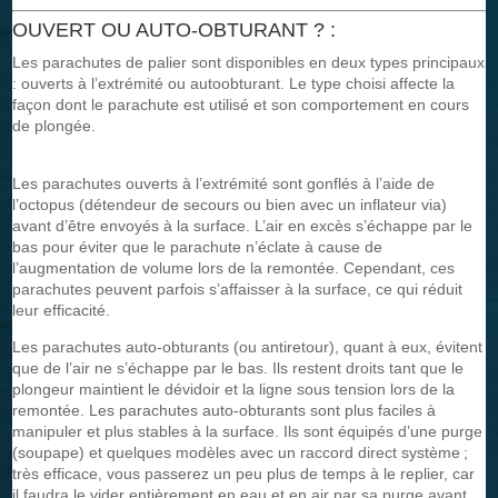
OUVERT OU AUTO-OBTURANT ? :
Les parachutes de palier sont disponibles en deux types principaux
: ouverts à l’extrémité ou autoobturant. Le type choisi affecte la
façon dont le parachute est utilisé et son comportement en cours
de plongée.
Les parachutes ouverts à l’extrémité sont gonflés à l’aide de
l’octopus (détendeur de secours ou bien avec un inflateur via)
avant d’être envoyés à la surface. L’air en excès s’échappe par le
bas pour éviter que le parachute n’éclate à cause de
l’augmentation de volume lors de la remontée. Cependant, ces
parachutes peuvent parfois s’affaisser à la surface, ce qui réduit
leur efficacité.
Les parachutes auto-obturants (ou antiretour), quant à eux, évitent
que de l’air ne s’échappe par le bas. Ils restent droits tant que le
plongeur maintient le dévidoir et la ligne sous tension lors de la
remontée. Les parachutes auto-obturants sont plus faciles à
manipuler et plus stables à la surface. Ils sont équipés d’une purge
(soupape) et quelques modèles avec un raccord direct système ;
très efficace, vous passerez un peu plus de temps à le replier, car
il faudra le vider entièrement en eau et en air par sa purge avant