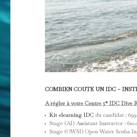
COMBIEN COUTE UN IDC – INST
A régler à votre Centre 5* IDC Div
Kit elearning IDC
du candidat : 69
Stage (AI) Assistant Instructor : 610
Stage (OWSI) Open Water Scuba Inst