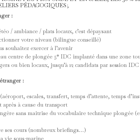
LIERS PÉDAGOGIQUES ;
nger :
o / ambiance / plats locaux, c’est dépaysant
ctionner votre niveau (bilingue conseillé)
s souhaitez exercer à l’avenir
veau centre de plongée 5* IDC implanté dans une zone tou
gers ou bien locaux, jusqu’à 12 candidats par session IDC
étranger :
 (aéroport, escales, transfert, temps d’attente, temps d’ins
t après à cause du transport
gère sans maitrise du vocabulaire technique plongée (
re ses cours (nombreux briefings…)
 la vie sous-marine