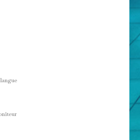
e langue
moniteur