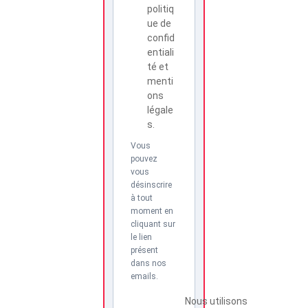
politiq
ue de
confid
entiali
té et
menti
ons
légale
s.
Vous
pouvez
vous
désinscrire
à tout
moment en
cliquant sur
le lien
présent
dans nos
emails.
Nous utilisons