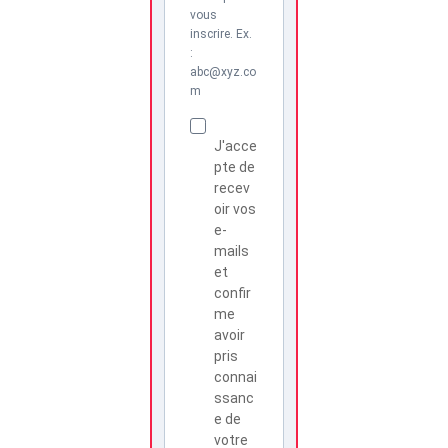
vous
inscrire. Ex.
:
abc@xyz.co
m
J'acce
pte de
recev
oir vos
e-
mails
et
confir
me
avoir
pris
connai
ssanc
e de
votre