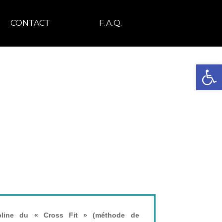
CONTACT
F.A.Q.
Ouvrir la 
UACROSS
AINING
ipline du « Cross Fit » (méthode de