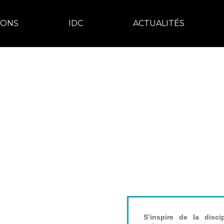
IONS
IDC
ACTUALITÉS
AQ
TR
S’inspire de la disc