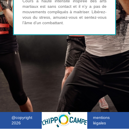
Cours à haute intensité inspirée des arts
martiaux est sans contact et il n’y a pas de
mouvements compliqués à maitriser. Libérez-
vous du stress, amusez-vous et sentez-vous
l’âme d’un combattant.
@copyright
mentions
2026
légales