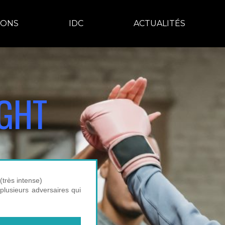
IONS
IDC
ACTUALITÉS
IGHT
.
(très intense)
plusieurs adversaires qui