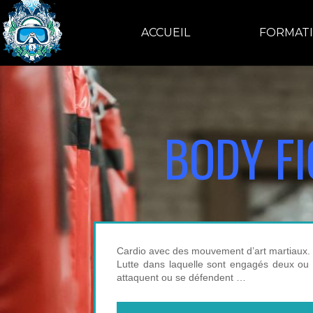
ACCUEIL
FORMAT
BODY F
Cardio avec des mouvement d’art martiaux
Lutte dans laquelle sont engagés deux ou 
attaquent ou se défendent …