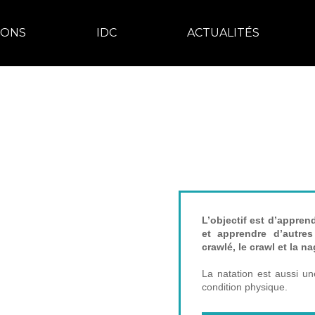
IONS
IDC
ACTUALITÉS
PERFE
L’objectif est d’apprend
et apprendre d’autre
crawlé, le crawl et la n
La natation est aussi un
condition physique.