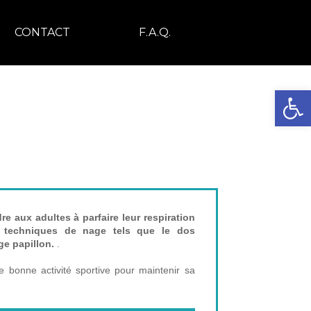
CONTACT
F.A.Q.
Ouvrir la 
CTIONNEMENT
re aux adultes à parfaire leur respiration
s techniques de nage tels que le dos
age papillon.
.
e bonne activité sportive pour maintenir sa