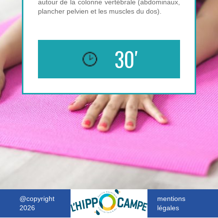
autour de la colonne vertébrale (abdominaux,
plancher pelvien et les muscles du dos).
30′
@copyright
mentions
2026
légales