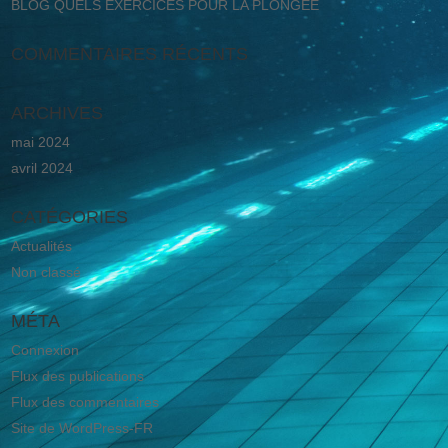
BLOG QUELS EXERCICES POUR LA PLONGÉE
COMMENTAIRES RÉCENTS
ARCHIVES
mai 2024
avril 2024
CATÉGORIES
Actualités
Non classé
MÉTA
Connexion
Flux des publications
Flux des commentaires
Site de WordPress-FR