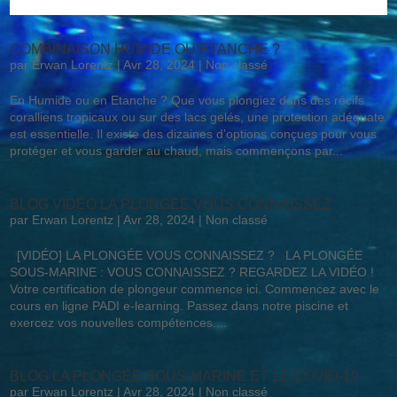
COMBINAISON HUMIDE OU ETANCHE ?
par
Erwan Lorentz
|
Avr 28, 2024
|
Non classé
En Humide ou en Etanche ? Que vous plongiez dans des récifs
coralliens tropicaux ou sur des lacs gelés, une protection adéquate
est essentielle. Il existe des dizaines d’options conçues pour vous
protéger et vous garder au chaud, mais commençons par...
BLOG VIDÉO LA PLONGÉE VOUS CONNAISSEZ
par
Erwan Lorentz
|
Avr 28, 2024
|
Non classé
[VIDÉO] LA PLONGÉE VOUS CONNAISSEZ ? LA PLONGÉE
SOUS-MARINE : VOUS CONNAISSEZ ? REGARDEZ LA VIDÉO !
Votre certification de plongeur commence ici. Commencez avec le
cours en ligne PADI e-learning. Passez dans notre piscine et
exercez vos nouvelles compétences....
BLOG LA PLONGÉE SOUS-MARINE ET LE COVID-19
par
Erwan Lorentz
|
Avr 28, 2024
|
Non classé