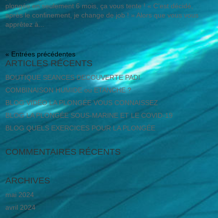
plongée en seulement 6 mois, ça vous tente ! « C’est décidé,
après le confinement, je change de job ! » Alors que vous vous
apprêtez à...
« Entrées précédentes
ARTICLES RÉCENTS
BOUTIQUE SEANCES DECOUVERTE PADI
COMBINAISON HUMIDE ou ETANCHE ?
BLOG VIDÉO LA PLONGÉE VOUS CONNAISSEZ
BLOG LA PLONGÉE SOUS-MARINE ET LE COVID-19
BLOG QUELS EXERCICES POUR LA PLONGÉE
COMMENTAIRES RÉCENTS
ARCHIVES
mai 2024
avril 2024