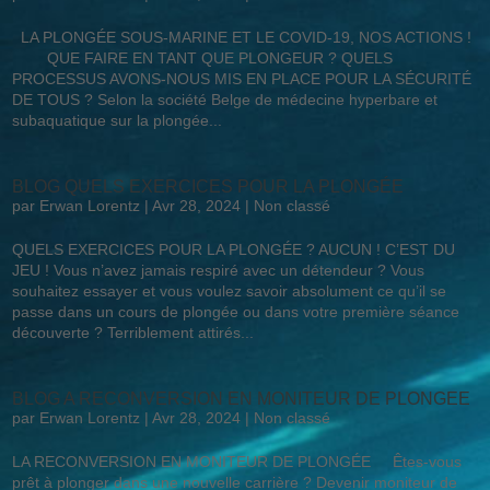
LA PLONGÉE SOUS-MARINE ET LE COVID-19, NOS ACTIONS !
QUE FAIRE EN TANT QUE PLONGEUR ? QUELS
PROCESSUS AVONS-NOUS MIS EN PLACE POUR LA SÉCURITÉ
DE TOUS ? Selon la société Belge de médecine hyperbare et
subaquatique sur la plongée...
BLOG QUELS EXERCICES POUR LA PLONGÉE
par
Erwan Lorentz
|
Avr 28, 2024
|
Non classé
QUELS EXERCICES POUR LA PLONGÉE ? AUCUN ! C’EST DU
JEU ! Vous n’avez jamais respiré avec un détendeur ? Vous
souhaitez essayer et vous voulez savoir absolument ce qu’il se
passe dans un cours de plongée ou dans votre première séance
découverte ? Terriblement attirés...
BLOG A RECONVERSION EN MONITEUR DE PLONGEE
par
Erwan Lorentz
|
Avr 28, 2024
|
Non classé
LA RECONVERSION EN MONITEUR DE PLONGÉE Êtes-vous
prêt à plonger dans une nouvelle carrière ? Devenir moniteur de