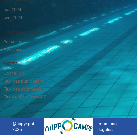
ARCHIVES
mai 2024
avril 2024
CATÉGORIES
Actualités
Non classé
MÉTA
Connexion
Flux des publications
Flux des commentaires
Site de WordPress-FR
@copyright
mentions
2026
légales